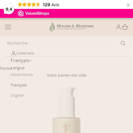
×
129
Avis
9,4
Passer au contenu
Bloomsandblossoms
Ouvrir la navigation
Ouvrir le
Voir l
CONNEXION
Meilleures ventes
Français
Langue
Panier
Nederlands
Soin des cheveux
Votre panier est vide
Français
Coiffure
English
Soins de la peau
Corps et bain