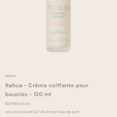
Se maquiller
Bien-être
Marques
Vente
Rahua
Rahua - Crème coiffante pour
boucles - 120 ml
Prix de vente
Prix normal
€37.95
€44.00
Les prix incluent la TVA et hors frais de port.