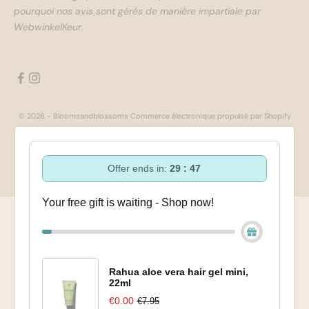
pourquoi nos avis sont gérés de manière impartiale par
WebwinkelKeur.
© 2026 - Bloomsandblossoms Commerce électronique propulsé par Shopify
Offer ends in:
29 : 47
Your free gift is waiting - Shop now!
Rahua aloe vera hair gel mini,
22ml
€0.00
€7.95