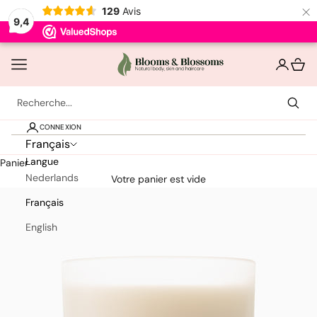
×
129
Avis
9,4
Passer au contenu
Bloomsandblossoms
Ouvrir la navigation
Ouvrir le
Voir l
CONNEXION
Meilleures ventes
Français
Langue
Panier
Nederlands
Soin des cheveux
Votre panier est vide
Français
Coiffure
English
Soins de la peau
Corps et bain