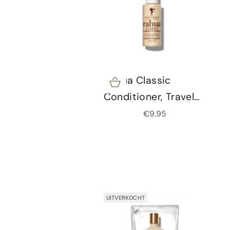
Rahua Classic
Opties kiezen
Conditioner, Travel
size, 60ml
Aanbiedingsprijs
€9.95
UITVERKOCHT