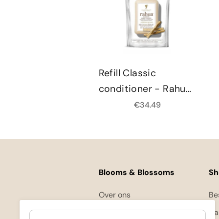
Refill Classic
conditioner - Rahua
- 280ml
Aanbiedingsprijs
€34.49
Blooms & Blossoms
Sh
Over ons
Be
Ondersteuning en advies via:
Ha