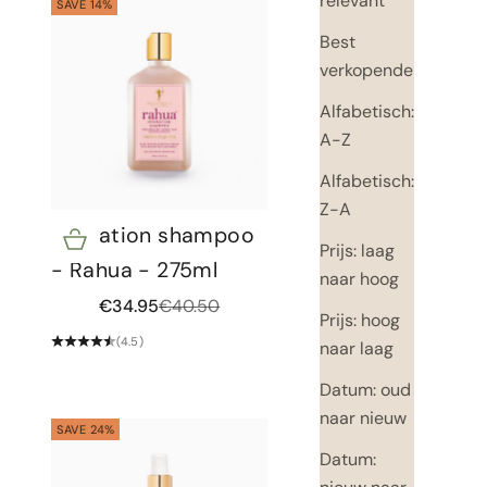
relevant
SAVE 14%
Best
verkopende
Alfabetisch:
A-Z
Alfabetisch:
Z-A
Hydration shampoo
Opties kiezen
Prijs: laag
- Rahua - 275ml
naar hoog
Aanbiedingsprijs
Normale prijs
€34.95
€40.50
Prijs: hoog
(4.5)
naar laag
Datum: oud
naar nieuw
SAVE 24%
Datum: