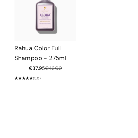
Rahua Color Full
Shampoo - 275ml
Aanbiedingsprijs
Normale prijs
€37.95
€43.00
(5.0)