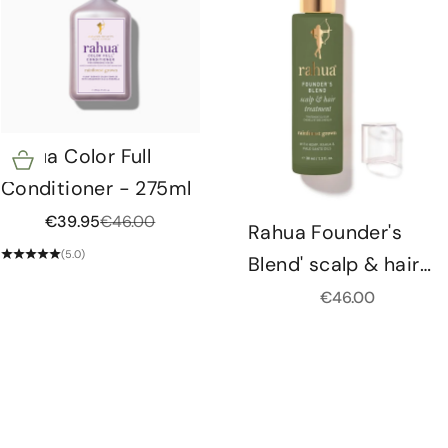
Rahua Color Full
Opties kiezen
Conditioner - 275ml
Aanbiedingsprijs
Normale prijs
€39.95
€46.00
Rahua Founder's
(5.0)
Blend' scalp & hair
treatment - 38ml
Aanbiedingsprijs
€46.00