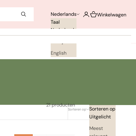
Winkelwagen opene
Nederlands
Accountpagina openen
Winkelwagen
Taal
Nederlands
Français
English
21 producten
Sorteren op
Sorteren op
Uitgelicht
Meest